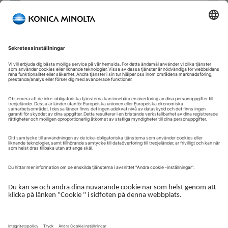
Välkommen till vår självbetjäningsportal!
Välkommen till vår kundportal – din serviceplattform och
centrala gateway för att hantera dina Konica Minolta-lösningar.
Här får du snabb och säker åtkomst till en översikt över dina
enheter, support och de viktigaste uppgifterna i din dagliga
verksamhet.
Kundportalen är utformad för att göra ditt samarbete med
Konica Minolta enkelt, effektivt och transparent – ​​oavsett om du
arbetar med service, administration eller drift.
Logga in för att komma igång.