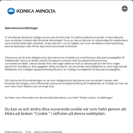
Välkommen till vår självbetjäningsportal!
Välkommen till vår kundportal – din serviceplattform och
centrala gateway för att hantera dina Konica Minolta-lösningar.
Här får du snabb och säker åtkomst till en översikt över dina
enheter, support och de viktigaste uppgifterna i din dagliga
verksamhet.
Kundportalen är utformad för att göra ditt samarbete med
Konica Minolta enkelt, effektivt och transparent – ​​oavsett om du
arbetar med service, administration eller drift.
Logga in för att komma igång.