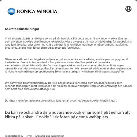
Välkommen till vår självbetjäningsportal!
Välkommen till vår kundportal – din serviceplattform och
centrala gateway för att hantera dina Konica Minolta-lösningar.
Här får du snabb och säker åtkomst till en översikt över dina
enheter, support och de viktigaste uppgifterna i din dagliga
verksamhet.
Kundportalen är utformad för att göra ditt samarbete med
Konica Minolta enkelt, effektivt och transparent – ​​oavsett om du
arbetar med service, administration eller drift.
Logga in för att komma igång.